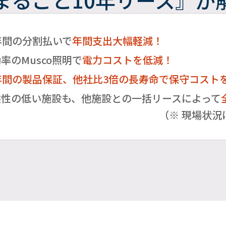
まるごと10年リース』
が
年間の分割払いで
年間支出大幅軽減！
率のMusco照明で
電力コストを低減！
年間の製品保証、他社比3倍の長寿命で保守コスト
益性の低い施設も、他施設との一括リースによって
（※ 現場状況