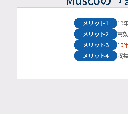
Muscoの
『
メリット1
10
メリット2
高効
メリット3
10
メリット4
収