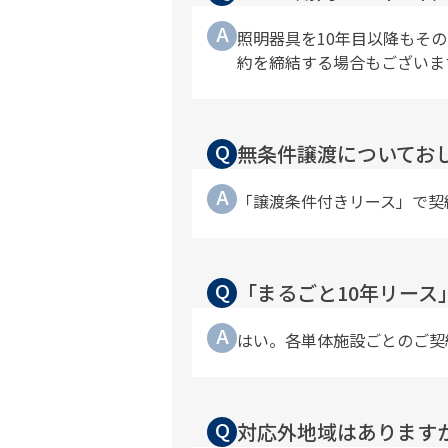
A
照明器具を10年目以降もそ
約を締結する場合もございま
Q
無条件譲渡についてお
A
「譲渡条件付きリース」で契
Q
「まるごと10年リー
A
はい。各単体施設ごとのご契
Q
対応外地域はあります