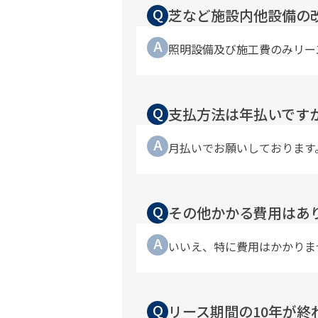
Q
芝など施設内他設備の
A
照明設備及び施工費のみリー
Q
支払方法は年払いです
A
月払いでお願いしております
Q
その他かかる費用はあ
A
いいえ、特に費用はかかりま
Q
リース期間の10年が