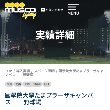
お問い合わせ
実績詳細
TOP
導入実績
スポーツ照明
國學院大學たまプラーザキャ
ンパス ‐ 野球場 ‐
国内
動画
スポーツ照明
野球
國學院大學たまプラーザキャンパ
ス ‐ 野球場 ‐