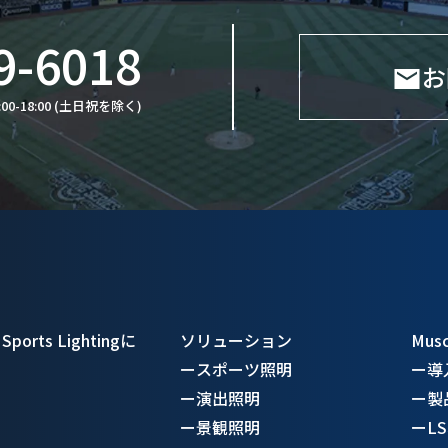
9-6018
お
:00-18:00 (土日祝を除く)
Sports Lightingに
ソリューション
Mus
ー
スポーツ照明
ー
導
ー
演出照明
ー
製
ー
景観照明
ー
L