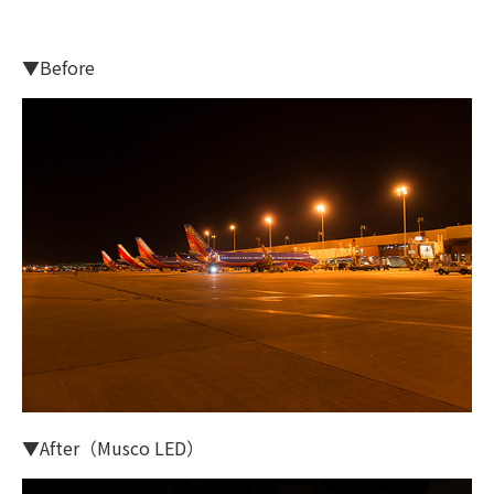
▼Before
▼After（Musco LED）