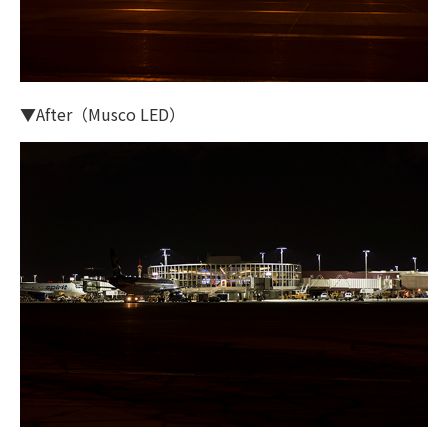
▼After（Musco LED）