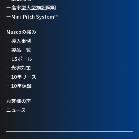
ー
高率型大型施設照明
ー
Mini-Pitch System™
Muscoの強み
ー
導入事例
ー
製品一覧
ー
LSポール
ー
光害対策
ー
10年リース
ー
10年保証
お客様の声
ニュース