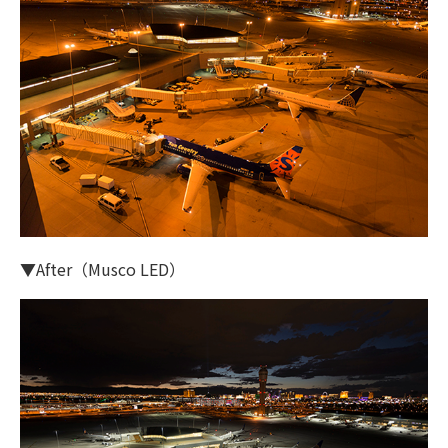
▼After（Musco LED）