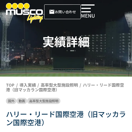
お問い合わせ
実績詳細
TOP
導入実績
高率型大型施設照明
ハリー・リード国際空
港（旧マッカラン国際空港）
国外
動画
高率型大型施設照明
ハリー・リード国際空港（旧マッカラ
ン国際空港）