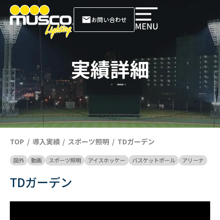
お問い合わせ
実績詳細
TOP
導入実績
スポーツ照明
TDガーデン
国外
動画
スポーツ照明
アイスホッケー
バスケットボール
アリーナ
TDガーデン