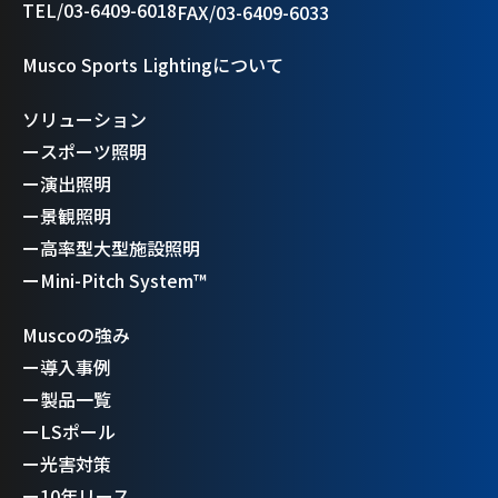
TEL/03-6409-6018
FAX/03-6409-6033
Musco Sports Lightingについて
ソリューション
ー
スポーツ照明
ー
演出照明
ー
景観照明
ー
高率型大型施設照明
ー
Mini-Pitch System™
Muscoの強み
ー
導入事例
ー
製品一覧
ー
LSポール
ー
光害対策
ー
10年リース