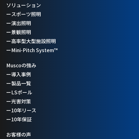
ソリューション
ー
スポーツ照明
ー
演出照明
ー
景観照明
ー
高率型大型施設照明
ー
Mini-Pitch System™
Muscoの強み
ー
導入事例
ー
製品一覧
ー
LSポール
ー
光害対策
ー
10年リース
ー
10年保証
お客様の声