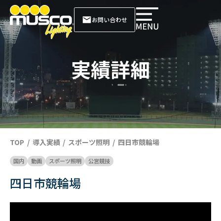
お問い合わせ
実績詳細
TOP
導入実績
スポーツ照明
四日市競輪場
国内
動画
スポーツ照明
公営競技
四日市競輪場