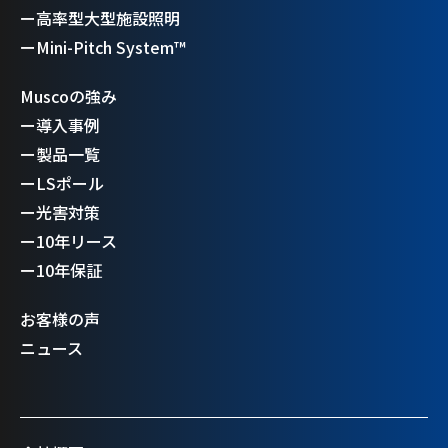
ー
高率型大型施設照明
ー
Mini-Pitch System™
Muscoの強み
ー
導入事例
ー
製品一覧
ー
LSポール
ー
光害対策
ー
10年リース
ー
10年保証
お客様の声
ニュース