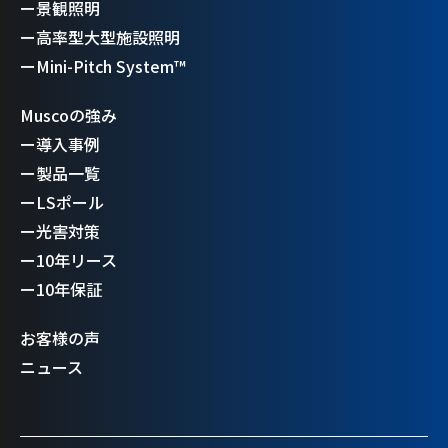
ー
景観照明
ー
高率型大型施設照明
ー
Mini-Pitch System™
Muscoの強み
ー
導入事例
ー
製品一覧
ー
LSポール
ー
光害対策
ー
10年リース
ー
10年保証
お客様の声
ニュース