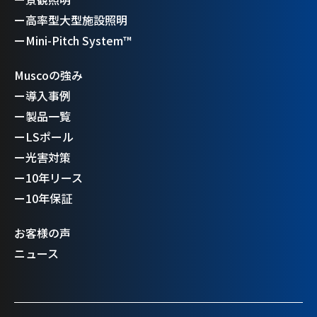
ー
高率型大型施設照明
ー
Mini-Pitch System™
Muscoの強み
ー
導入事例
ー
製品一覧
ー
LSポール
ー
光害対策
ー
10年リース
ー
10年保証
お客様の声
ニュース