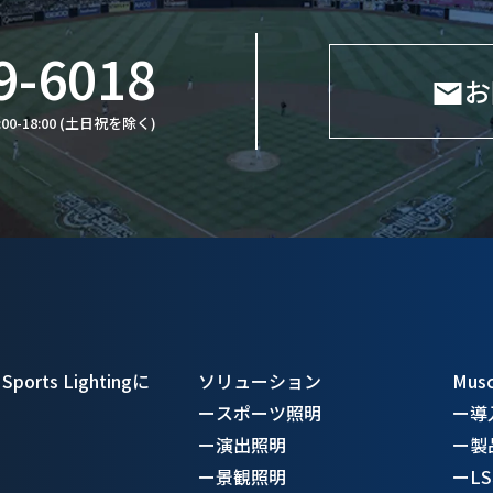
9-6018
お
:00-18:00 (土日祝を除く)
Sports Lightingに
ソリューション
Mus
ー
スポーツ照明
ー
導
ー
演出照明
ー
製
ー
景観照明
ー
L