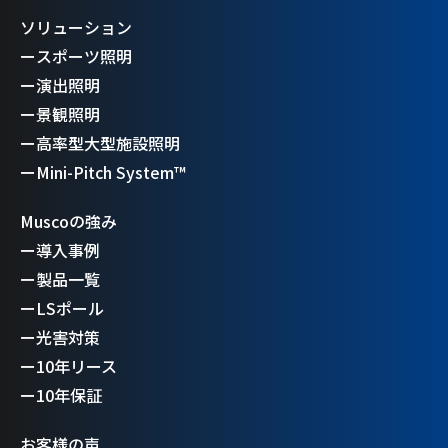
ソリューション
ー
スポーツ照明
ー
演出照明
ー
景観照明
ー
高率型大型施設照明
ー
Mini-Pitch System™
Muscoの強み
ー
導入事例
ー
製品一覧
ー
LSポール
ー
光害対策
ー
10年リース
ー
10年保証
お客様の声