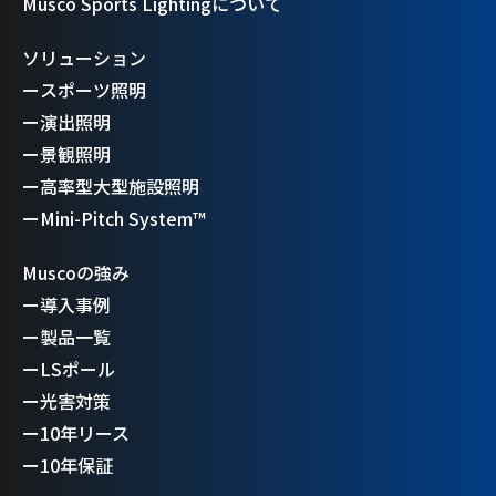
Musco Sports Lightingについて
ソリューション
ー
スポーツ照明
ー
演出照明
ー
景観照明
ー
高率型大型施設照明
ー
Mini-Pitch System™
Muscoの強み
ー
導入事例
ー
製品一覧
ー
LSポール
ー
光害対策
ー
10年リース
ー
10年保証