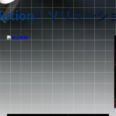
lution
｜
ソリューシ
演出照明